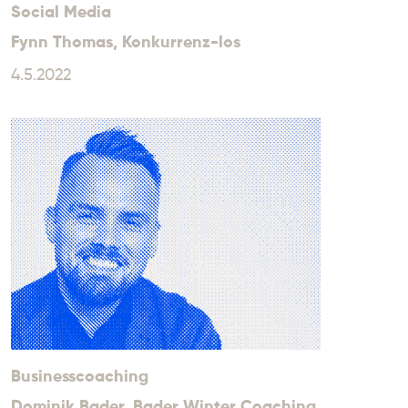
Social Media
Fynn Thomas
, Konkurrenz-los
4.5.2022
Businesscoaching
Dominik Bader
, Bader Winter Coaching